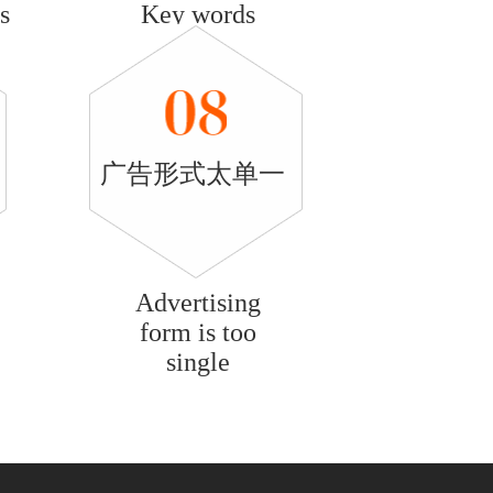
s
Key words
price is too high
广告形式太单一
Advertising
form is too
single