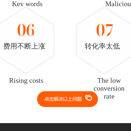
Key words
Maliciou
is not
click
accurate
费用不断上涨
转化率太低
Rising costs
The low
conversion
rate