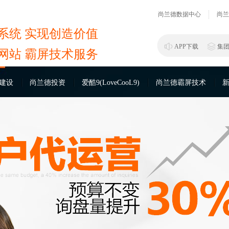
尚兰德数据中心
尚兰
系统 实现创造价值
APP下载
集
网站 霸屏技术服务
建设
尚兰德投资
爱酷9(LoveCooL9)
尚兰德霸屏技术