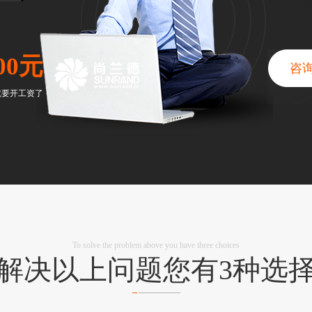
00元
咨
就要开工资了
To solve the problem above you have three choices
解决以上问题您有
3种选