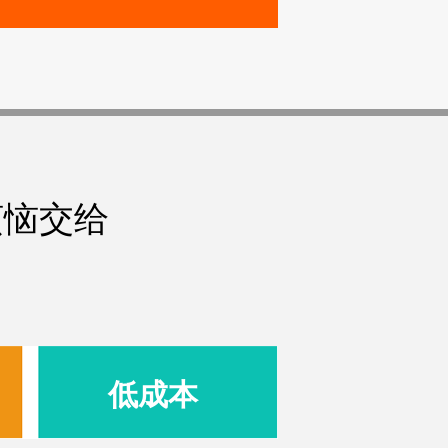
烦恼交给
低成本