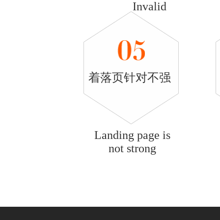
Invalid
clicks
着落页针对不强
Landing page is
not strong